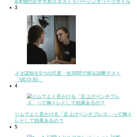
&本物のおすすめエキストラバージンオリーブオイル
3
メタ認知を5つの尺度・全30問で測る診断テスト
「MCQ-30」
4
ジムでよく見かける「足上げベンチプレス」って胸ト
レとして効果あるの？
5