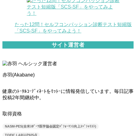
たった12問！セルフコンパッション診断テスト短縮版
「SCS-SF」をやってみよう！
サイト運営者
赤羽(Akabane)
健康のﾄｰﾀﾙｺｰﾃﾞｨﾈｰﾄをﾓｯﾄｰに情報発信しています。毎日記事
投稿2年間継続中。
取得資格
NASM-PES(全米ｽﾎﾟｰﾂ医学協会認定ﾊﾟﾌｫｰﾏﾝｽ向上ｽﾍﾟｼｬﾘｽﾄ)
TOEIC L&Rｽｺｱ925点