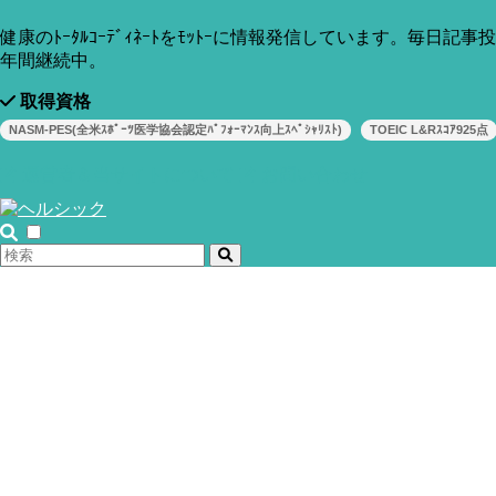
ドフルネス瞑想の効果」についてのお話です。
健康のﾄｰﾀﾙｺｰﾃﾞｨﾈｰﾄをﾓｯﾄｰに情報発信しています。毎日記事
年間継続中。
取得資格
NASM-PES(全米ｽﾎﾟｰﾂ医学協会認定ﾊﾟﾌｫｰﾏﾝｽ向上ｽﾍﾟｼｬﾘｽﾄ)
TOEIC L&Rｽｺｱ925点
運営者＆当サイトについて
お問い合わせ