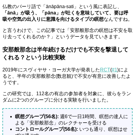
仏教のバーリ語で「ānāpāna-sati」という風に表記し、
「ānā」が吸う、「pāna」が吐くを意味していて、要は呼
吸や空気の出入りに意識を向けるタイプの瞑想
なんですね。
と言うわけで、この記事では「安那般那念の瞑想は不安を取
り去ってくれるのか？」というデータを見ていきます。
安那般那念は半年続けるだけでも不安を撃退して
くれる？という比較実験
2019年にスヴィヤサ・ヨーガ大学が発表した
RCT
(
#1
)によ
ると、半年の安那般那念(数息観)で不安が有意に改善したよ
うです。
この研究では、112名の有志の参加者を対象に、彼らをラン
ダムに2つのグループに分ける実験を行いました。
瞑想グループ(56名):
週6で一日1時間、瞑想の達人に
よる「安那般那念」のレクチャーを受ける
コントロールグループ(56名):
いつも通り、瞑想はせ