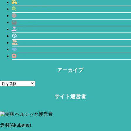
サプリメント
マインドフルネス
プチ断食
体型管理
恋愛
瞑想
人間関係
鯖缶
心理学
アーカイブ
ア
ー
カ
サイト運営者
イ
ブ
当サイトはアフィリエイトリンク(広告も含む)を利用しています。
赤羽(Akabane)
赤羽(Akabane)
今回は「仏教の『安那般那念(数息観)』を取り入れたマイン