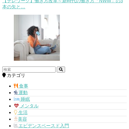
【テレワーク】働き方改革～新時代の働き方「NWW」の3
本の矢と…
カテゴリ
食事
運動
睡眠
メンタル
生活
美容
エビデンスベースド入門