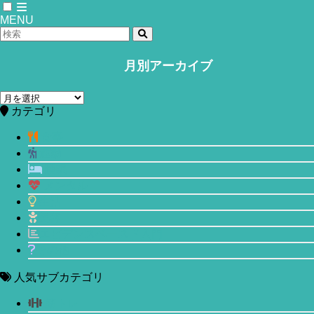
MENU
月別アーカイブ
ホーム
メンタル
月
カテゴリ
仏教の「安那般那念(数息観)」を取り入
別
ア
れたマインドフルネス瞑想は不安を取
食事
ー
運動
カ
り去ってくれるか？
睡眠
イ
ブ
メンタル
2020年9月23日
生活
美容
エビデンスベースド入門
その他
人気サブカテゴリ
筋トレ