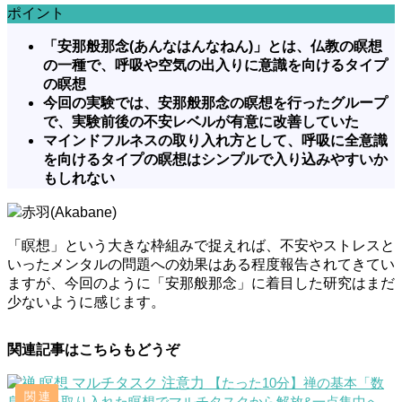
ポイント
「安那般那念(あんなはんなねん)」とは、仏教の瞑想
の一種で、呼吸や空気の出入りに意識を向けるタイプ
の瞑想
今回の実験では、安那般那念の瞑想を行ったグループ
で、実験前後の不安レベルが有意に改善していた
マインドフルネスの取り入れ方として、呼吸に全意識
を向けるタイプの瞑想はシンプルで入り込みやすいか
もしれない
赤羽(Akabane)
「瞑想」という大きな枠組みで捉えれば、不安やストレスと
いったメンタルの問題への効果はある程度報告されてきてい
ますが、今回のように「安那般那念」に着目した研究はまだ
少ないように感じます。
関連記事はこちらもどうぞ
【たった10分】禅の基本「数
息観」を取り入れた瞑想でマルチタスクから解放&一点集中へ