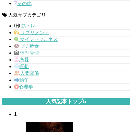
その他
人気サブカテゴリ
筋トレ
サプリメント
マインドフルネス
プチ断食
体型管理
恋愛
瞑想
人間関係
鯖缶
心理学
人気記事トップ5
1