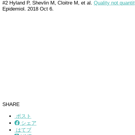
#2 Hyland P, Shevlin M, Cloitre M, et al.
Quality not quanti
Epidemiol. 2018 Oct 6.
SHARE
ポスト
シェア
はてブ