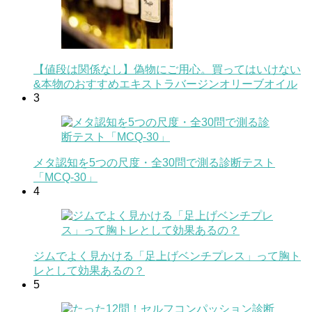
【値段は関係なし】偽物にご用心。買ってはいけない
&本物のおすすめエキストラバージンオリーブオイル
3
メタ認知を5つの尺度・全30問で測る診断テスト
「MCQ-30」
4
ジムでよく見かける「足上げベンチプレス」って胸ト
レとして効果あるの？
5