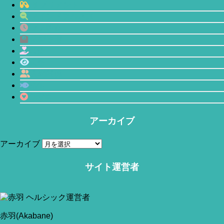
サプリメント
マインドフルネス
プチ断食
体型管理
恋愛
瞑想
人間関係
鯖缶
心理学
アーカイブ
アーカイブ
サイト運営者
当サイトはアフィリエイトリンク(広告も含む)を利用しています。
赤羽(Akabane)