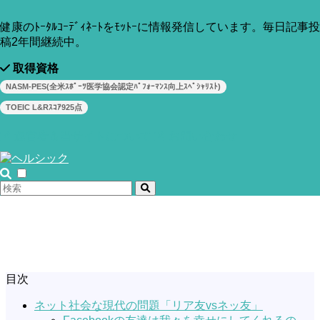
健康のﾄｰﾀﾙｺｰﾃﾞｨﾈｰﾄをﾓｯﾄｰに情報発信しています。毎日記事投
稿2年間継続中。
取得資格
NASM-PES(全米ｽﾎﾟｰﾂ医学協会認定ﾊﾟﾌｫｰﾏﾝｽ向上ｽﾍﾟｼｬﾘｽﾄ)
TOEIC L&Rｽｺｱ925点
運営者＆当サイトについて
お問い合わせ
目次
ネット社会な現代の問題「リア友vsネッ友」