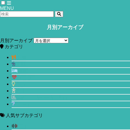
MENU
月別アーカイブ
ホーム
生活
月別アーカイブ
【リア友 vs ネッ友】どちらのほうが
カテゴリ
健全な人間関係なのか？Facebookの友
食事
運動
達が多いと幸せになれるのか？問題
睡眠
メンタル
2018年9月26日
2020年5月16日
生活
美容
エビデンスベースド入門
その他
人気サブカテゴリ
筋トレ