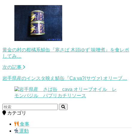
黄金の村の柑橘系鯖缶『寒さば 木頭ゆず 味噌煮』を食レポ
してみ…
次の記事
岩手県産のインスタ映え鯖缶『Ca va?(サヴァ) オリーブ…
カテゴリ
食事
運動