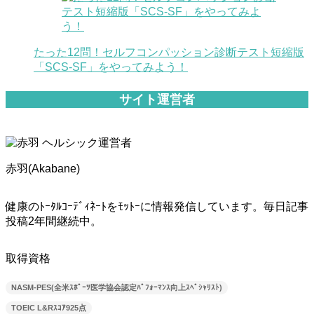
たった12問！セルフコンパッション診断テスト短縮版
「SCS-SF」をやってみよう！
サイト運営者
赤羽(Akabane)
健康のﾄｰﾀﾙｺｰﾃﾞｨﾈｰﾄをﾓｯﾄｰに情報発信しています。毎日記事
投稿2年間継続中。
取得資格
NASM-PES(全米ｽﾎﾟｰﾂ医学協会認定ﾊﾟﾌｫｰﾏﾝｽ向上ｽﾍﾟｼｬﾘｽﾄ)
TOEIC L&Rｽｺｱ925点