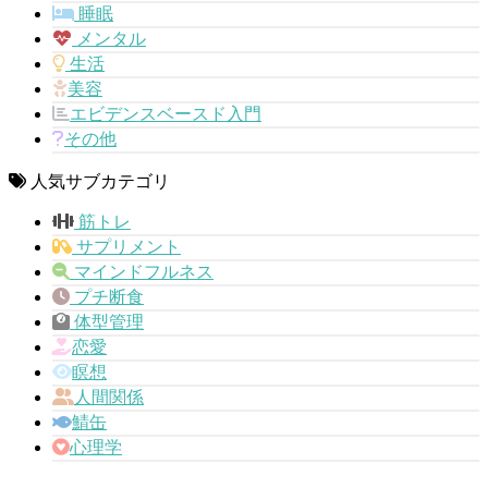
睡眠
メンタル
生活
美容
エビデンスベースド入門
その他
人気サブカテゴリ
筋トレ
サプリメント
マインドフルネス
プチ断食
体型管理
恋愛
瞑想
人間関係
鯖缶
心理学