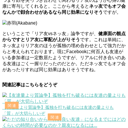
つまり顔を突っつき合わせて関わるリア友のほうが心身の健
康に寄与してくれると。ここから考えると
ネッ友でもオフ会
なんかで顔合わせがあるなら同じ効果になりそう
ですが。
赤羽(Akabane)
ということで「リア友vsネッ友」論争ですが、
健康面の観点
からですとリア友に軍配が上がりそう
です。これは単純に、
ネッ友よりリア友のほうが孤独の埋め合わせとして強力だか
らと考えられております。現にFacebookに何百人も友達が
いる参加者は一定数居たようですが、リアルに付き合いのあ
る友達はごく一握りだったのだとか。ただネッ友でもオフ会
があったりすれば同じ効果はありそうですね。
関連記事はこちらをどうぞ
【友達量より質論争】孤独を打ち破るには友達の量よりも
「質」が大切らしいぞ