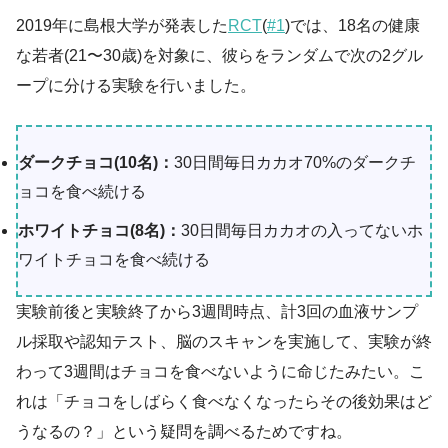
2019年に島根大学が発表した
RCT
(
#1
)では、18名の健康
な若者(21〜30歳)を対象に、彼らをランダムで次の2グル
ープに分ける実験を行いました。
ダークチョコ(10名)：
30日間毎日カカオ70%のダークチ
ョコを食べ続ける
ホワイトチョコ(8名)：
30日間毎日カカオの入ってないホ
ワイトチョコを食べ続ける
実験前後と実験終了から3週間時点、計3回の血液サンプ
ル採取や認知テスト、脳のスキャンを実施して、実験が終
わって3週間はチョコを食べないように命じたみたい。こ
れは「チョコをしばらく食べなくなったらその後効果はど
うなるの？」という疑問を調べるためですね。