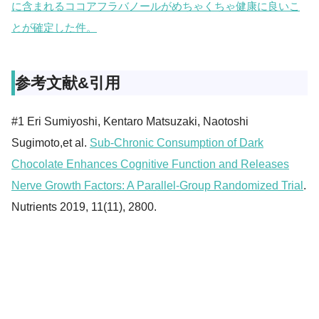
に含まれるココアフラバノールがめちゃくちゃ健康に良いこ
とが確定した件。
参考文献&引用
#1 Eri Sumiyoshi, Kentaro Matsuzaki, Naotoshi
Sugimoto,et al.
Sub-Chronic Consumption of Dark
Chocolate Enhances Cognitive Function and Releases
Nerve Growth Factors: A Parallel-Group Randomized Trial
.
Nutrients 2019, 11(11), 2800.