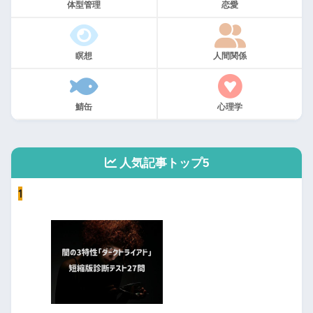
体型管理
恋愛
瞑想
人間関係
鯖缶
心理学
人気記事トップ5
1