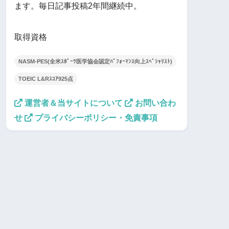
ます。毎日記事投稿2年間継続中。
取得資格
NASM-PES(全米ｽﾎﾟｰﾂ医学協会認定ﾊﾟﾌｫｰﾏﾝｽ向上ｽﾍﾟｼｬﾘｽﾄ)
TOEIC L&Rｽｺｱ925点
運営者＆当サイトについて
お問い合わ
せ
プライバシーポリシー・免責事項