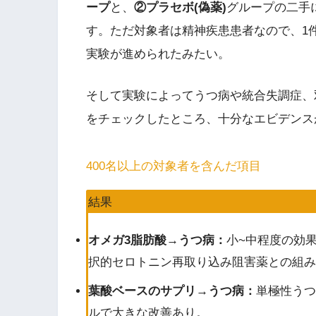
ープ
と、
②プラセボ(偽薬)
グループの二手
す。ただ対象者は精神疾患患者なので、1
実験が進められたみたい。
そして実験によってうつ病や統合失調症、
をチェックしたところ、十分なエビデンス
400名以上の対象者を含んだ項目
結果
オメガ3脂肪酸→うつ病：
小~中程度の効
択的セロトニン再取り込み阻害薬との組み
葉酸ベースのサプリ→うつ病：
単極性うつ
ルで大きな改善あり。