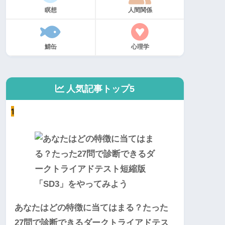
瞑想
人間関係
鯖缶
心理学
人気記事トップ5
1
あなたはどの特徴に当てはまる？たった
27問で診断できるダークトライアドテス