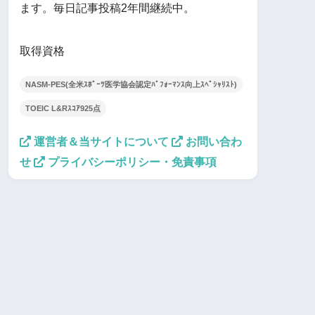
ます。毎日記事投稿2年間継続中。
取得資格
NASM-PES(全米ｽﾎﾟｰﾂ医学協会認定ﾊﾟﾌｫｰﾏﾝｽ向上ｽﾍﾟｼｬﾘｽﾄ)
TOEIC L&Rｽｺｱ925点
運営者＆当サイトについて
お問い合わ
せ
プライバシーポリシー・免責事項