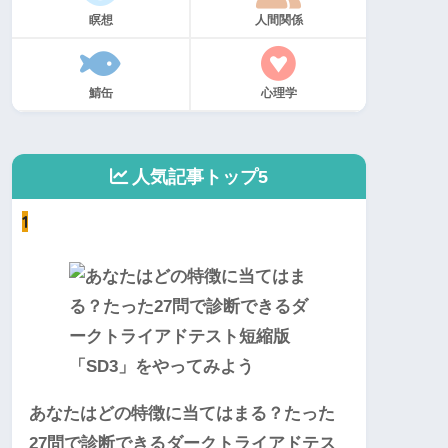
瞑想
人間関係
鯖缶
心理学
人気記事トップ5
1
あなたはどの特徴に当てはまる？たった
27問で診断できるダークトライアドテス