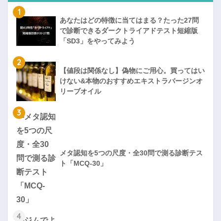
1
あなたはどの特徴に当てはまる？たった27問
で診断できるダークトライアドテスト短縮版
「SD3」をやってみよう
2
【値段は関係なし】偽物にご用心。買ってはい
けない&本物のおすすめエキストラバージンオ
リーブオイル
3
メタ認知を5つの尺度・全30問で測る診断テス
ト「MCQ-30」
4