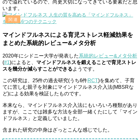
ので溢れているので、尚更大切になってきている要素だと思
います。
人生の質を高める「マインドフルネス」
を鍛える6つのテクニック
マインドフルネスによる育児ストレス軽減効果を
まとめた系統的レビュー&メタ分析
2020年にシドニー大学が発表した
系統的レビュー&メタ分析
(
#1
)によると、
マインドフルネスを鍛えることで育児ストレ
スを幾分か減らすことができる
ようです。
この研究は、25件の過去研究(うち6件
RCT
)を集めて、子育
てに苦しむ親子を対象にマインドフルネス介入法(MBSRな
ど)による効果を検証したものです。
本来なら、マインドフルネス介入法にもいろいろ種類があり
ますが、ここでは雑多な方法を全部一緒くたにして「マイン
ドフルネス」と定義していました。
含まれた研究の中身はざっとこんな感じでした。