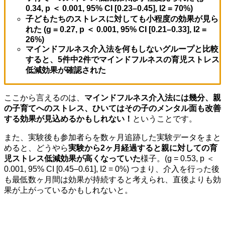
0.34, p ＜ 0.001, 95% CI [0.23–0.45], I2 = 70%)
子どもたちのストレスに対しても小程度の効果が見ら
れた (g = 0.27, p ＜ 0.001, 95% CI [0.21–0.33], I2 =
26%)
マインドフルネス介入法を何もしないグループと比較
すると、5件中2件でマインドフルネスの育児ストレス
低減効果が確認された
ここから言えるのは、
マインドフルネス介入法には幾分、親
の子育てへのストレス、ひいてはその子のメンタル面も改善
する効果が見込めるかもしれない！
ということです。
また、実験後も参加者らを数ヶ月追跡した実験データをまと
めると、どうやら
実験から2ヶ月経過すると親に対しての育
児ストレス低減効果が高くなっていた
様子。(g = 0.53, p ＜
0.001, 95% CI [0.45–0.61], I2 = 0%) つまり、介入を行った後
も最低数ヶ月間は効果が持続すると考えられ、直後よりも効
果が上がっているかもしれないと。