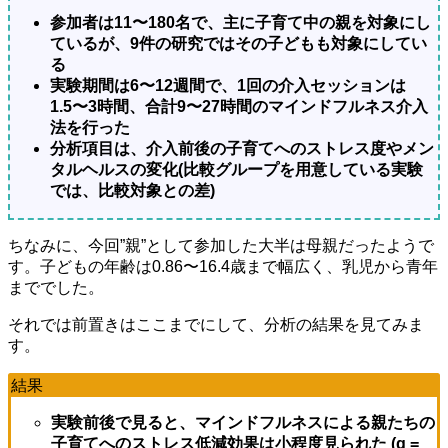
参加者は11〜180名で、主に子育て中の親を対象にし
ているが、9件の研究ではその子どもも対象にしてい
る
実験期間は6〜12週間で、1回の介入セッションは
1.5〜3時間、合計9〜27時間のマインドフルネス介入
法を行った
分析項目は、介入前後の子育てへのストレス度やメン
タルヘルスの変化(比較グループを用意している実験
では、比較対象との差)
ちなみに、今回”親”として参加した大半は母親だったようで
す。子どもの年齢は0.86〜16.4歳まで幅広く、乳児から青年
まででした。
それでは前置きはここまでにして、分析の結果を見てみま
す。
結果
実験前後で見ると、マインドフルネスによる親たちの
子育てへのストレス低減効果は小程度見られた (g =