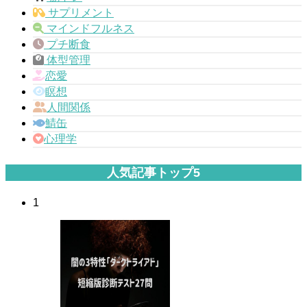
サプリメント
マインドフルネス
プチ断食
体型管理
恋愛
瞑想
人間関係
鯖缶
心理学
人気記事トップ5
1