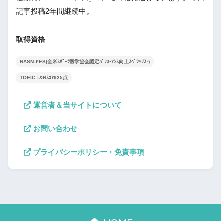
記事投稿2年間継続中。
取得資格
NASM-PES(全米ｽﾎﾟｰﾂ医学協会認定ﾊﾟﾌｫｰﾏﾝｽ向上ｽﾍﾟｼｬﾘｽﾄ)
TOEIC L&Rｽｺｱ925点
運営者＆当サイトについて
お問い合わせ
プライバシーポリシー・免責事項