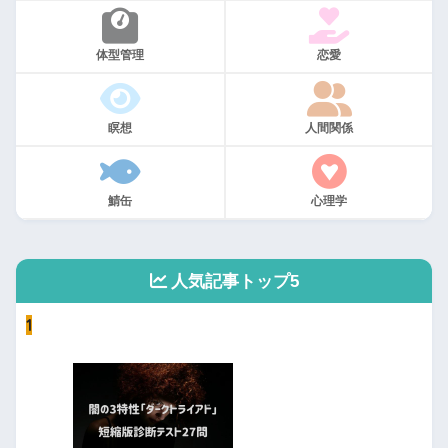
体型管理
恋愛
瞑想
人間関係
鯖缶
心理学
人気記事トップ5
1