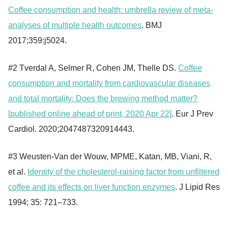
Coffee consumption and health: umbrella review of meta-
analyses of multiple health outcomes
. BMJ
2017;359:j5024.
#2 Tverdal A, Selmer R, Cohen JM, Thelle DS.
Coffee
consumption and mortality from cardiovascular diseases
and total mortality: Does the brewing method matter?
[published online ahead of print, 2020 Apr 22]
. Eur J Prev
Cardiol. 2020;2047487320914443.
#3 Weusten-Van der Wouw, MPME, Katan, MB, Viani, R,
et al.
Identity of the cholesterol-raising factor from unfiltered
coffee and its effects on liver function enzymes
. J Lipid Res
1994; 35: 721–733.