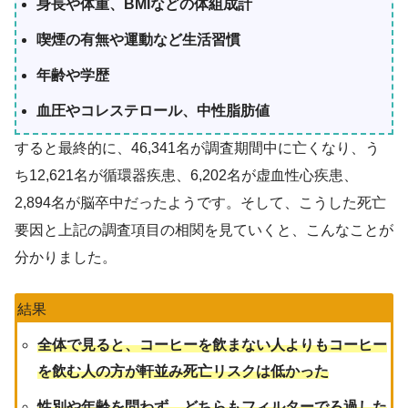
身長や体重、BMIなどの体組成計
喫煙の有無や運動など生活習慣
年齢や学歴
血圧やコレステロール、中性脂肪値
すると最終的に、46,341名が調査期間中に亡くなり、う
ち12,621名が循環器疾患、6,202名が虚血性心疾患、
2,894名が脳卒中だったようです。そして、こうした死亡
要因と上記の調査項目の相関を見ていくと、こんなことが
分かりました。
結果
全体で見ると、コーヒーを飲まない人よりもコーヒー
を飲む人の方が軒並み死亡リスクは低かった
性別や年齢を問わず、どちらもフィルターでろ過した