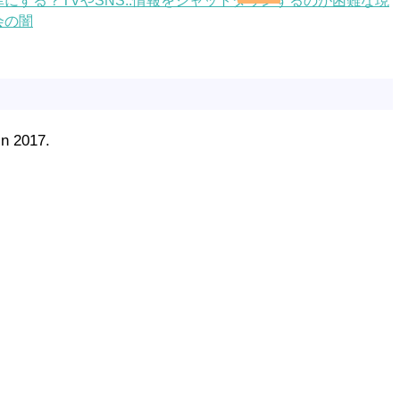
にする？TVやSNS..情報をシャットダウンするのが困難な現
会の闇
in 2017.