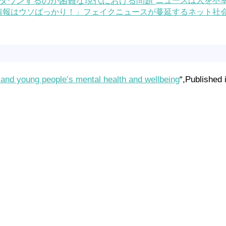
ニュースは人を不幸
の情報はウソばっかり！」フェイクニュースが蔓延するネット社
 and young people’s mental health and wellbeing
“,Published 