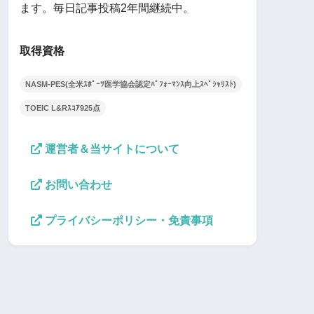
ます。毎日記事投稿2年間継続中。
取得資格
NASM-PES(全米ｽﾎﾟｰﾂ医学協会認定ﾊﾟﾌｫｰﾏﾝｽ向上ｽﾍﾟｼｬﾘｽﾄ)
TOEIC L&Rｽｺｱ925点
運営者＆当サイトについて
お問い合わせ
プライバシーポリシー・免責事項