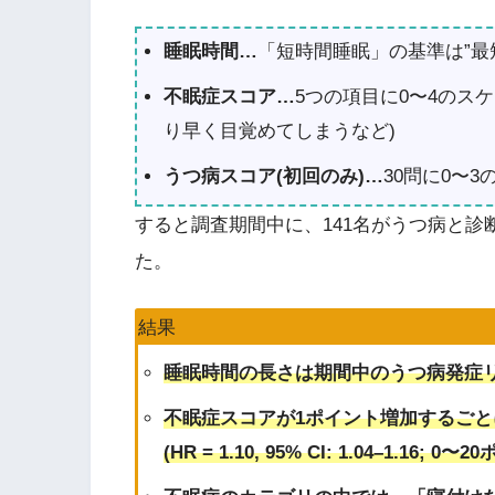
睡眠時間…
「短時間睡眠」の基準は”最
不眠症スコア…
5つの項目に0〜4のス
り早く目覚めてしまうなど)
うつ病スコア(初回のみ)…
30問に0〜
すると調査期間中に、141名がうつ病と
た。
結果
睡眠時間の長さは期間中のうつ病発症
不眠症スコアが1ポイント増加するごと
(HR = 1.10, 95% CI: 1.04–1.16;