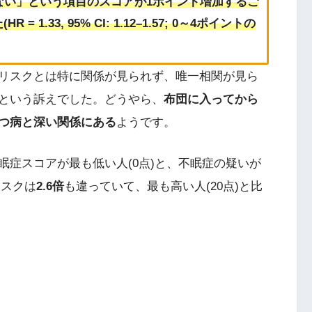
ない」という項目のスコアが1ポイント増加するご
.33, 95% CI: 1.12–1.57; 0～4ポイントの
リスクとは特に関係が見られず、唯一相関が見ら
という訴えでした。どうやら、
布団に入ってから
つ病と深い関係にある
ようです。
眠症スコアが最も低い人(0点)と、不眠症の疑いが
リスクは
2.6倍
も違っていて、最も高い人(20点)と比