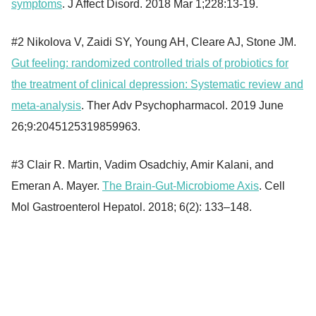
symptoms
. J Affect Disord. 2018 Mar 1;228:13-19.
#2 Nikolova V, Zaidi SY, Young AH, Cleare AJ, Stone JM.
Gut feeling: randomized controlled trials of probiotics for
the treatment of clinical depression: Systematic review and
meta-analysis
. Ther Adv Psychopharmacol. 2019 June
26;9:2045125319859963.
#3 Clair R. Martin, Vadim Osadchiy, Amir Kalani, and
Emeran A. Mayer.
The Brain-Gut-Microbiome Axis
. Cell
Mol Gastroenterol Hepatol. 2018; 6(2): 133–148.