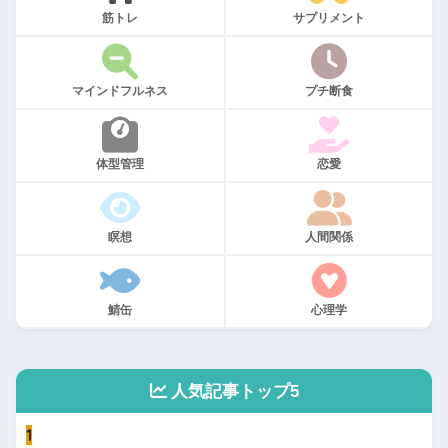
筋トレ
サプリメント
マインドフルネス
プチ断食
体型管理
恋愛
瞑想
人間関係
鯖缶
心理学
人気記事トップ5
1