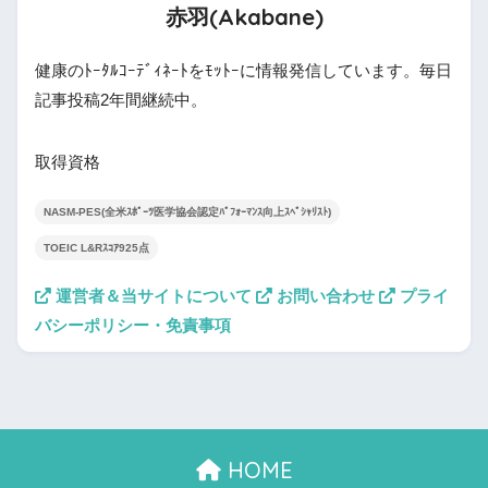
赤羽(Akabane)
健康のﾄｰﾀﾙｺｰﾃﾞｨﾈｰﾄをﾓｯﾄｰに情報発信しています。毎日
記事投稿2年間継続中。
取得資格
NASM-PES(全米ｽﾎﾟｰﾂ医学協会認定ﾊﾟﾌｫｰﾏﾝｽ向上ｽﾍﾟｼｬﾘｽﾄ)
TOEIC L&Rｽｺｱ925点
運営者＆当サイトについて
お問い合わせ
プライ
バシーポリシー・免責事項
HOME