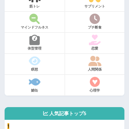
筋トレ
サプリメント
マインドフルネス
プチ断食
体型管理
恋愛
瞑想
人間関係
鯖缶
心理学
人気記事トップ5
1