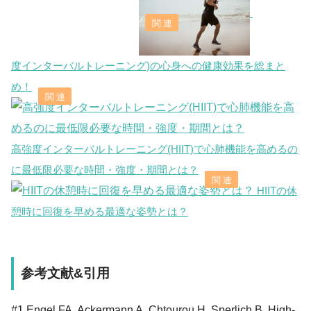
度インターバルトレーニング)の心身への健康効果を総まと
め！
高強度インターバルトレーニング(HIIT)で心肺機能を高めるの
に最低限必要な時間・強度・期間とは？
HIITの休
憩時に回復を早める最適な姿勢とは？
参考文献&引用
#1 Engel FA, Ackermann A, Chtourou H, Sperlich B. High-