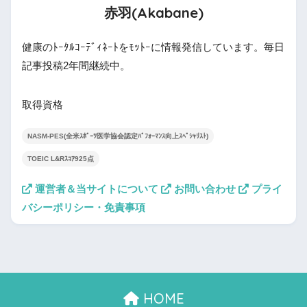
赤羽(Akabane)
健康のﾄｰﾀﾙｺｰﾃﾞｨﾈｰﾄをﾓｯﾄｰに情報発信しています。毎日
記事投稿2年間継続中。
取得資格
NASM-PES(全米ｽﾎﾟｰﾂ医学協会認定ﾊﾟﾌｫｰﾏﾝｽ向上ｽﾍﾟｼｬﾘｽﾄ)
TOEIC L&Rｽｺｱ925点
運営者＆当サイトについて
お問い合わせ
プライ
バシーポリシー・免責事項
HOME